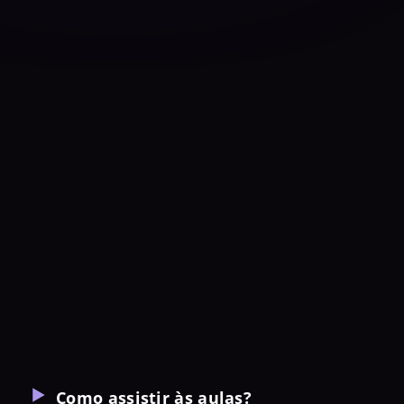
650 clientes e mais de 1200
pets produzidos.
Se você quer viver do
artesanato 3D, eu sou a
pessoa certa pra te guiar e
te direcionar nessa jornada.
Vamos juntas?
Então, seja bem-vinda e
te vejo lá dentro!
Como assistir às aulas?