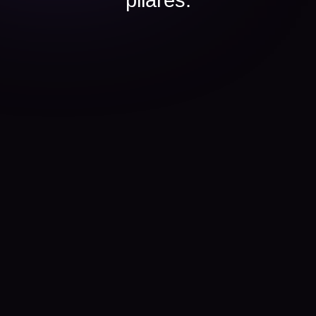
pilares:
Aulas práticas e diretas
ao ponto
Mais lucro com menos
esforço
Marketing
Acesse agora e
descubra