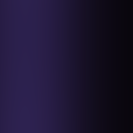
Módulo 2: Primeiros passos
Módulo 3: Iniciando com a impressora
3D:
Módulo 4: Preparando o modelo 3D
Módulo 5: Iniciando a impressão
Módulo 6: Pintura
Módulo 7: Finalizando a peça
Módulo 8: Envio