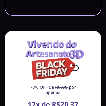
78% OFF de
R$899
por
apenas
12x de R$20,37